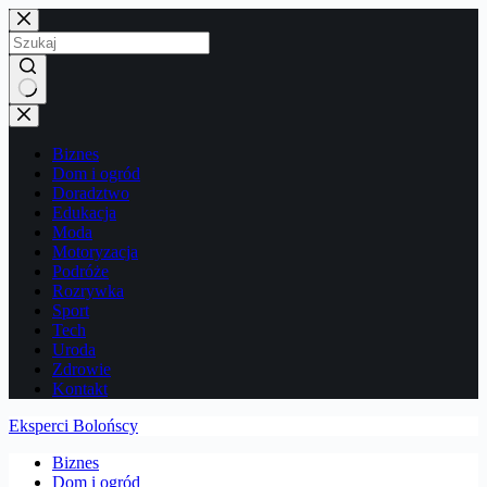
Przejdź
do
treści
Brak
wyników
Biznes
Dom i ogród
Doradztwo
Edukacja
Moda
Motoryzacja
Podróże
Rozrywka
Sport
Tech
Uroda
Zdrowie
Kontakt
Eksperci Bolońscy
Biznes
Dom i ogród