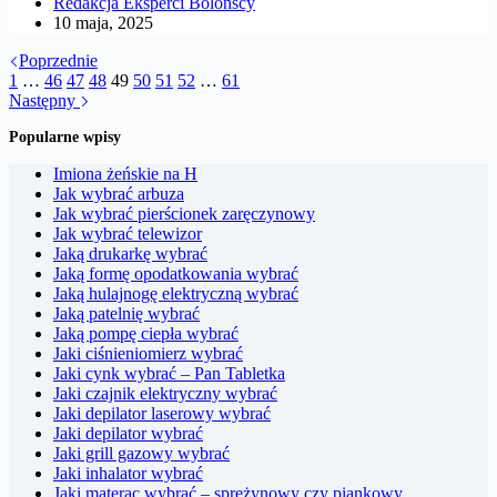
Redakcja Eksperci Bolonscy
10 maja, 2025
Poprzednie
1
…
46
47
48
49
50
51
52
…
61
Następny
Popularne wpisy
Imiona żeńskie na H
Jak wybrać arbuza
Jak wybrać pierścionek zaręczynowy
Jak wybrać telewizor
Jaką drukarkę wybrać
Jaką formę opodatkowania wybrać
Jaką hulajnogę elektryczną wybrać
Jaką patelnię wybrać
Jaką pompę ciepła wybrać
Jaki ciśnieniomierz wybrać
Jaki cynk wybrać – Pan Tabletka
Jaki czajnik elektryczny wybrać
Jaki depilator laserowy wybrać
Jaki depilator wybrać
Jaki grill gazowy wybrać
Jaki inhalator wybrać
Jaki materac wybrać – sprężynowy czy piankowy