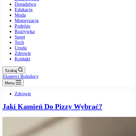
Doradztwo
Edukacja
Moda
Motoryzacja
Podróże
Rozrywka
Sport
Tech
Uroda
Zdrowie
Kontakt
Szukaj
Eksperci Bolońscy
Menu
Zdrowie
Jaki Kamień Do Pizzy Wybrać?