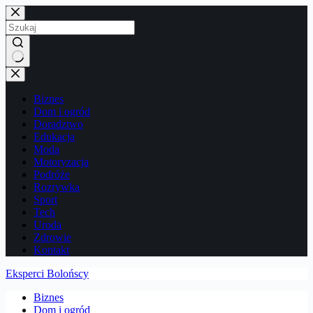
Przejdź
do
treści
Brak
wyników
Biznes
Dom i ogród
Doradztwo
Edukacja
Moda
Motoryzacja
Podróże
Rozrywka
Sport
Tech
Uroda
Zdrowie
Kontakt
Eksperci Bolońscy
Biznes
Dom i ogród