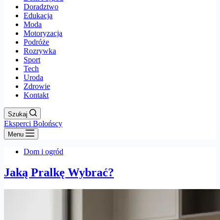
Doradztwo
Edukacja
Moda
Motoryzacja
Podróże
Rozrywka
Sport
Tech
Uroda
Zdrowie
Kontakt
Szukaj
Eksperci Bolońscy
Menu
Dom i ogród
Jaką Pralkę Wybrać?