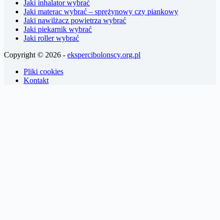
Jaki inhalator wybrać
Jaki materac wybrać – sprężynowy czy piankowy
Jaki nawilżacz powietrza wybrać
Jaki piekarnik wybrać
Jaki roller wybrać
Copyright © 2026 -
ekspercibolonscy.org.pl
Pliki cookies
Kontakt