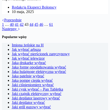
Redakcja Eksperci Bolonscy
10 maja, 2025
Poprzednie
1
…
40
41
42
43
44
45
46
…
61
Następny
Popularne wpisy
Imiona żeńskie na H
Jak wybrać arbuza
Jak wybrać pierścionek zaręczynowy
Jak wybrać telewizor
Jaką drukarkę wybrać
Jaką formę opodatkowania wybrać
Jaką hulajnogę elektryczną wybrać
Jaką patelnię wybrać
Jaką pompę ciepła wybrać
Jaki ciśnieniomierz wybrać
Jaki cynk wybrać – Pan Tabletka
Jaki czajnik elektryczny wybrać
Jaki depilator laserowy wybrać
Jaki depilator wybrać
Jaki grill gazowy wybrać